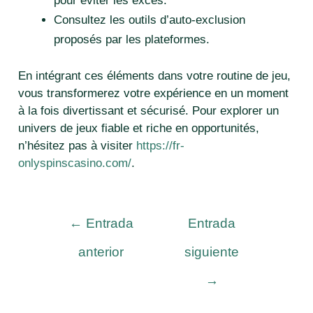
pour éviter les excès.
Consultez les outils d’auto-exclusion
proposés par les plateformes.
En intégrant ces éléments dans votre routine de jeu,
vous transformerez votre expérience en un moment
à la fois divertissant et sécurisé. Pour explorer un
univers de jeux fiable et riche en opportunités,
n’hésitez pas à visiter
https://fr-
onlyspinscasino.com/
.
Navegación
←
Entrada
Entrada
de
anterior
siguiente
entradas
→