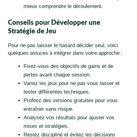
mieux comprendre le déroulement.
Conseils pour Développer une
Stratégie de Jeu
Pour ne pas laisser le hasard décider seul, voici
quelques astuces à intégrer dans votre approche :
Fixez-vous des objectifs de gains et de
pertes avant chaque session.
Variez les jeux pour ne pas vous lasser et
tester différentes techniques.
Profitez des versions gratuites pour vous
entraîner sans risque.
Analysez vos résultats pour ajuster vos
mises et stratégies.
Restez discipliné et évitez les décisions