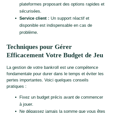
plateformes proposant des options rapides et
sécurisées.
Service client :
Un support réactif et
disponible est indispensable en cas de
problème.
Techniques pour Gérer
Efficacement Votre Budget de Jeu
La gestion de votre bankroll est une compétence
fondamentale pour durer dans le temps et éviter les
pertes importantes. Voici quelques conseils
pratiques :
Fixez un budget précis avant de commencer
à jouer.
Ne dépassez jamais la somme que vous êtes