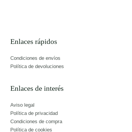
Enlaces rápidos
Condiciones de envíos
Política de devoluciones
Enlaces de interés
Aviso legal
Política de privacidad
Condiciones de compra
Política de cookies