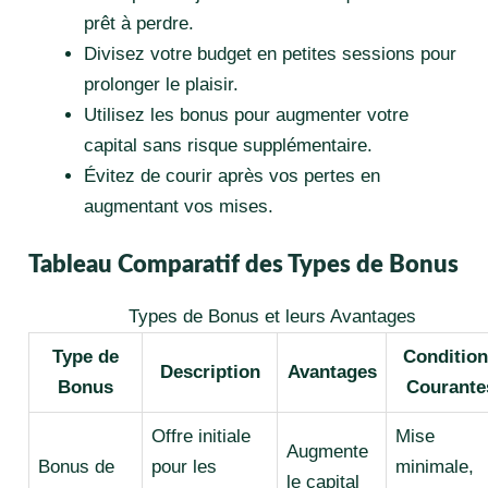
prêt à perdre.
Divisez votre budget en petites sessions pour
prolonger le plaisir.
Utilisez les bonus pour augmenter votre
capital sans risque supplémentaire.
Évitez de courir après vos pertes en
augmentant vos mises.
Tableau Comparatif des Types de Bonus
Types de Bonus et leurs Avantages
Type de
Conditio
Description
Avantages
Bonus
Courante
Offre initiale
Mise
Augmente
Bonus de
pour les
minimale,
le capital