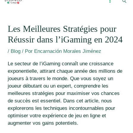
Busc
Ir
...
MAIN
al
MENU
contenido
Les Meilleures Stratégies pour
Réussir dans l’iGaming en 2024
/
Blog
/ Por
Encarnación Morales Jiménez
Le secteur de l’iGaming connaît une croissance
exponentielle, attirant chaque année des millions de
joueurs à travers le monde. Que vous soyez un
joueur débutant ou un expert, comprendre les
meilleures stratégies pour maximiser vos chances
de succès est essentiel. Dans cet article, nous
explorerons les techniques incontournables pour
optimiser votre expérience de jeu en ligne et
augmenter vos gains potentiels.