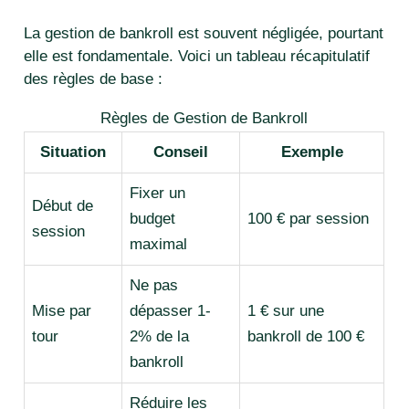
La gestion de bankroll est souvent négligée, pourtant
elle est fondamentale. Voici un tableau récapitulatif
des règles de base :
Règles de Gestion de Bankroll
Situation
Conseil
Exemple
Fixer un
Début de
budget
100 € par session
session
maximal
Ne pas
Mise par
dépasser 1-
1 € sur une
tour
2% de la
bankroll de 100 €
bankroll
Réduire les