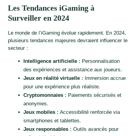
Les Tendances iGaming à
Surveiller en 2024
Le monde de l’iGaming évolue rapidement. En 2024,
plusieurs tendances majeures devraient influencer le
secteur :
Intelligence artificielle :
Personnalisation
des expériences et assistance aux joueurs.
Jeux en réalité virtuelle :
Immersion accrue
pour une expérience plus réaliste.
Cryptomonnaies :
Paiements sécurisés et
anonymes.
Jeux mobiles :
Accessibilité renforcée via
smartphones et tablettes.
Jeux responsables :
Outils avancés pour