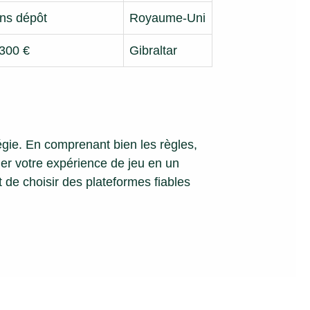
ans dépôt
Royaume-Uni
300 €
Gibraltar
gie. En comprenant bien les règles,
mer votre expérience de jeu en un
 de choisir des plateformes fiables