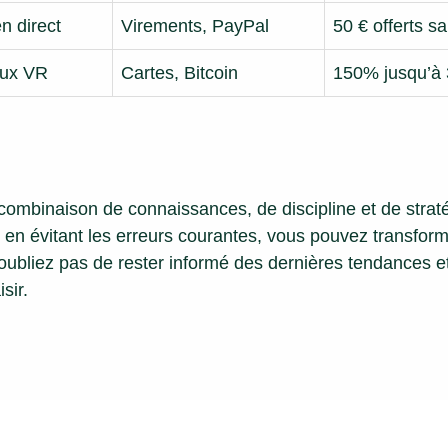
en direct
Virements, PayPal
50 € offerts s
eux VR
Cartes, Bitcoin
150% jusqu’à 
mbinaison de connaissances, de discipline et de straté
 en évitant les erreurs courantes, vous pouvez transfor
’oubliez pas de rester informé des dernières tendances et
sir.