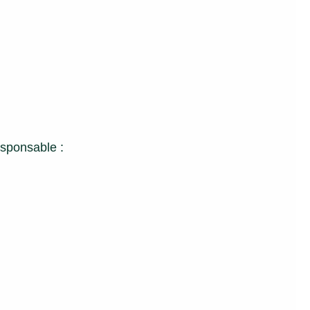
esponsable :