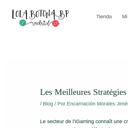
Ir
...
al
Tienda
Mi
contenido
Les Meilleures Stratégie
/
Blog
/ Por
Encarnación Morales Jim
Le secteur de l’iGaming connaît une cr