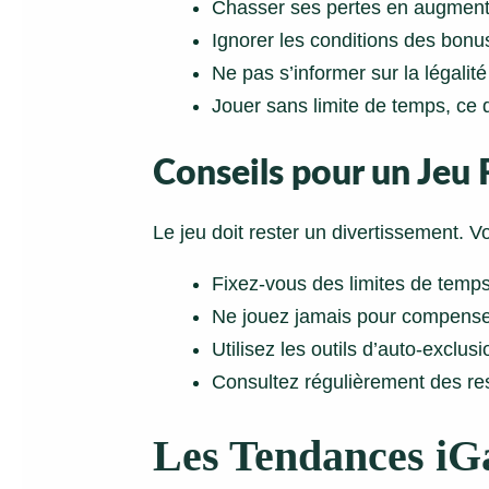
Chasser ses pertes en augmenta
Ignorer les conditions des bonu
Ne pas s’informer sur la légalité
Jouer sans limite de temps, ce q
Conseils pour un Jeu
Le jeu doit rester un divertissement.
Fixez-vous des limites de temp
Ne jouez jamais pour compenser
Utilisez les outils d’auto-exclus
Consultez régulièrement des re
Les Tendances iGa