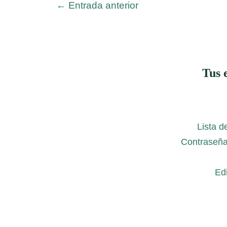
Navegación
←
Entrada anterior
de
entradas
Tus 
Lista d
Contraseña
Edi