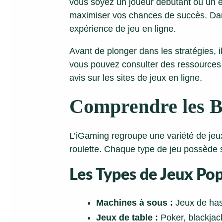
vous soyez un joueur débutant ou un exp
maximiser vos chances de succès. Dans 
expérience de jeu en ligne.
Avant de plonger dans les stratégies, i
vous pouvez consulter des ressource
avis sur les sites de jeux en ligne.
Comprendre les B
L’iGaming regroupe une variété de jeux
roulette. Chaque type de jeu possède se
Les Types de Jeux Pop
Machines à sous :
Jeux de hasa
Jeux de table :
Poker, blackjac