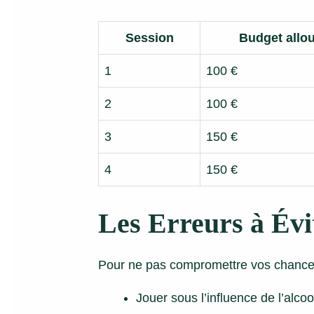
Session
Budget allo
1
100 €
2
100 €
3
150 €
4
150 €
Les Erreurs à Évi
Pour ne pas compromettre vos chances, 
Jouer sous l’influence de l’alcoo