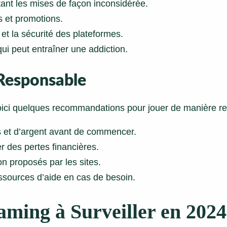
nt les mises de façon inconsidérée.
s et promotions.
 et la sécurité des plateformes.
ui peut entraîner une addiction.
 Responsable
 Voici quelques recommandations pour jouer de manière r
s et d’argent avant de commencer.
 des pertes financières.
ion proposés par les sites.
ssources d’aide en cas de besoin.
ming à Surveiller en 2024