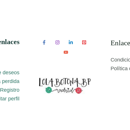
enlaces
Enlace
Condici
Política
e deseos
 perdida
Registro
tar perfil