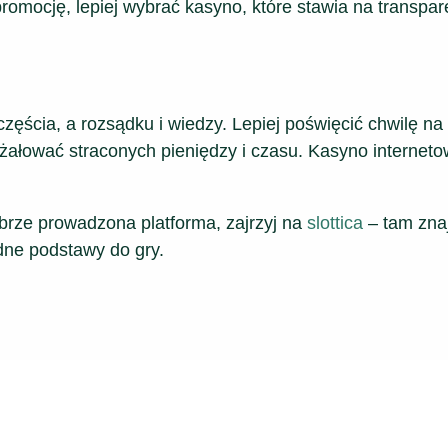
promocję, lepiej wybrać kasyno, które stawia na transpar
zęścia, a rozsądku i wiedzy. Lepiej poświęcić chwilę na 
żałować straconych pieniędzy i czasu. Kasyno internetowe
brze prowadzona platforma, zajrzyj na
slottica
– tam znaj
idne podstawy do gry.