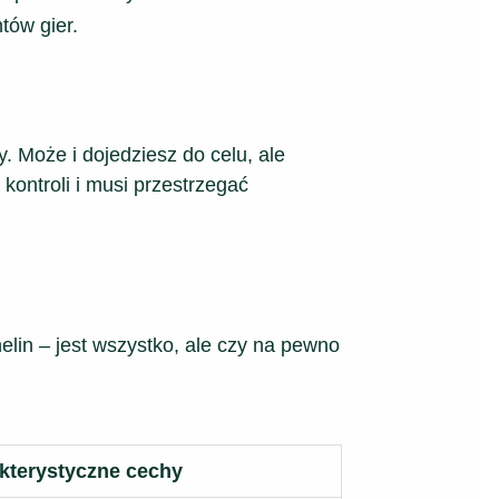
tów gier.
y. Może i dojedziesz do celu, ale
 kontroli i musi przestrzegać
lin – jest wszystko, ale czy na pewno
kterystyczne cechy