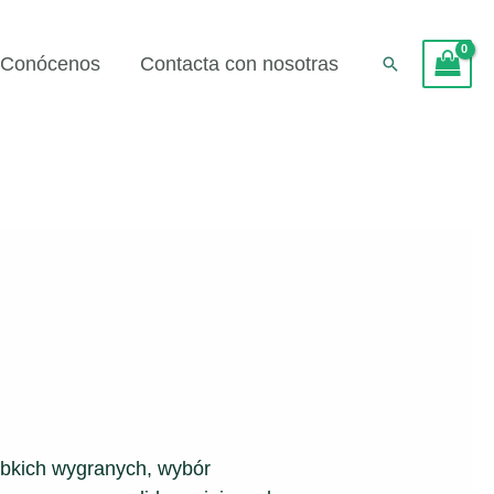
Conócenos
Contacta con nosotras
Buscar
ybkich wygranych, wybór