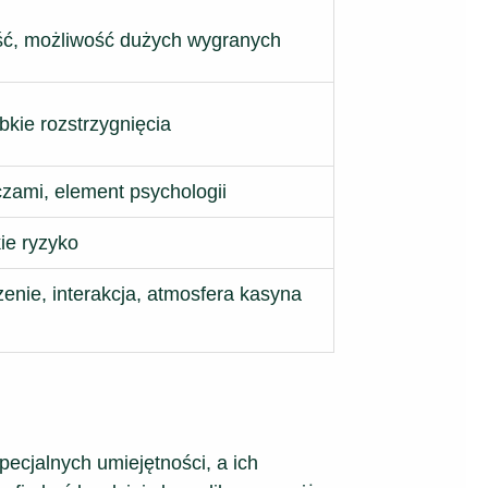
ć, możliwość dużych wygranych
ybkie rozstrzygnięcia
czami, element psychologii
ie ryzyko
enie, interakcja, atmosfera kasyna
pecjalnych umiejętności, a ich