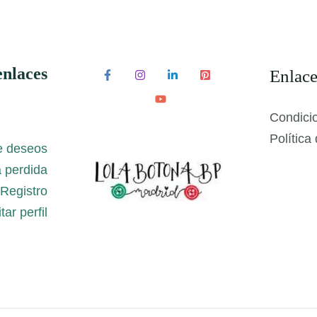
enlaces
Enlace
Condici
Política
e deseos
 perdida
Registro
tar perfil