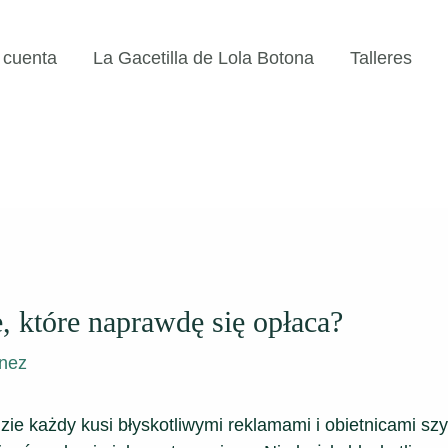
 cuenta
La Gacetilla de Lola Botona
Talleres
, które naprawdę się opłaca?
énez
ie każdy kusi błyskotliwymi reklamami i obietnicami sz