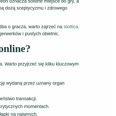
eon oznacza solidne miejsce do gry, a
ewną dozą sceptycyzmu i zdrowego
 dba o gracza, warto zajrzeć na
slottica
.
jerwerków i pustych obietnic.
online?
a. Warto przyjrzeć się kilku kluczowym
ncję wydaną przez uznany organ
zeństwo transakcji.
krytycznych momentach.
łapki na naiwnych.