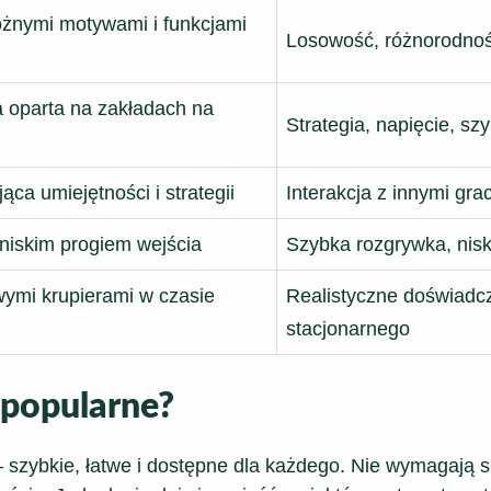
óżnymi motywami i funkcjami
Losowość, różnorodnoś
a oparta na zakładach na
Strategia, napięcie, sz
ca umiejętności i strategii
Interakcja z innymi gra
 niskim progiem wejścia
Szybka rozgrywka, nisk
wymi krupierami w czasie
Realistyczne doświadcz
stacjonarnego
 popularne?
 – szybkie, łatwe i dostępne dla każdego. Nie wymagają s