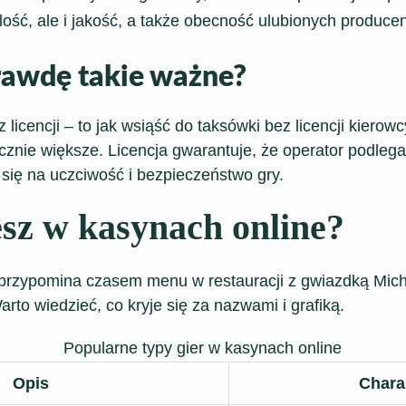
ilość, ale i jakość, a także obecność ulubionych producen
prawdę takie ważne?
licencji – to jak wsiąść do taksówki bez licencji kierowc
acznie większe. Licencja gwarantuje, że operator podlega
się na uczciwość i bezpieczeństwo gry.
esz w kasynach online?
 przypomina czasem menu w restauracji z gwiazdką Miche
to wiedzieć, co kryje się za nazwami i grafiką.
Popularne typy gier w kasynach online
Opis
Chara