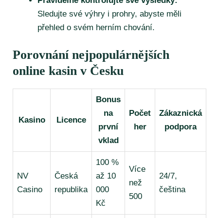
Pravidelně kontrolujte své výsledky:
Sledujte své výhry i prohry, abyste měli
přehled o svém herním chování.
Porovnání nejpopulárnějších
online kasin v Česku
Bonus
na
Počet
Zákaznická
Kasino
Licence
první
her
podpora
vklad
100 %
Více
NV
Česká
až 10
24/7,
než
Casino
republika
000
čeština
500
Kč