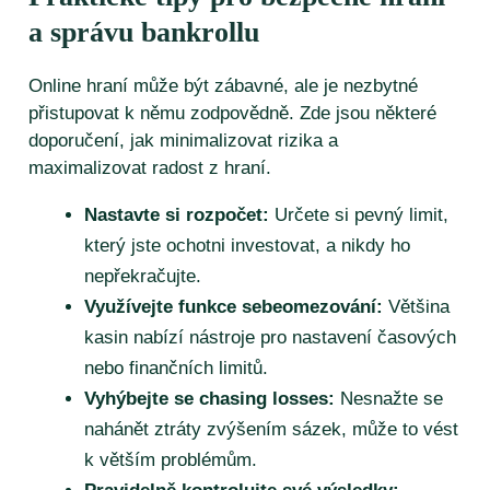
a správu bankrollu
Online hraní může být zábavné, ale je nezbytné
přistupovat k němu zodpovědně. Zde jsou některé
doporučení, jak minimalizovat rizika a
maximalizovat radost z hraní.
Nastavte si rozpočet:
Určete si pevný limit,
který jste ochotni investovat, a nikdy ho
nepřekračujte.
Využívejte funkce sebeomezování:
Většina
kasin nabízí nástroje pro nastavení časových
nebo finančních limitů.
Vyhýbejte se chasing losses:
Nesnažte se
nahánět ztráty zvýšením sázek, může to vést
k větším problémům.