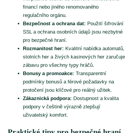
financí nebo jiného renomovaného
regulačního orgánu.
Bezpečnost a ochrana dat:
Použití šifrování
SSL a ochrana osobních údajů jsou nezbytné
pro bezpečné hraní.
Rozmanitost her:
Kvalitní nabídka automatů,
stolních her a živých kasinových her zaručuje
zábavu pro všechny typy hráčů.
Bonusy a promoakce:
Transparentní
podmínky bonusů a férové požadavky na
protočení jsou klíčové pro reálný užitek.
Zákaznická podpora:
Dostupnost a kvalita
podpory v češtině výrazně zlepšují
uživatelský komfort.
Praktické tipy pro bezpečné hraní