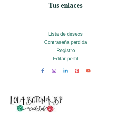
Tus enlaces
Lista de deseos
Contraseña perdida
Registro
Editar perfil