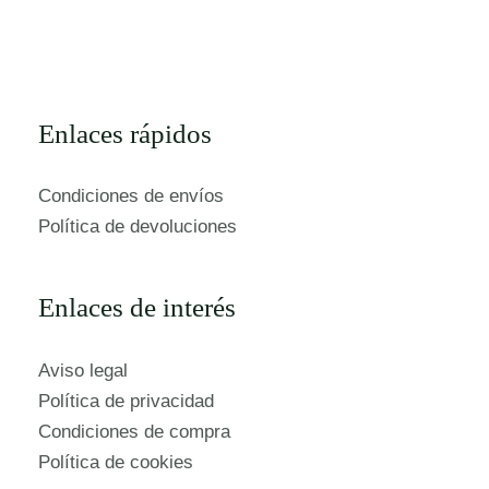
Enlaces rápidos
Condiciones de envíos
Política de devoluciones
Enlaces de interés
Aviso legal
Política de privacidad
Condiciones de compra
Política de cookies