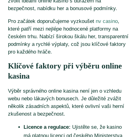
zvolit ideální online kasino s důrazem na
bezpečnost, nabídku her a bonusové podmínky.
Pro začátek doporučujeme vyzkoušet
nv casino
,
které patří mezi nejlépe hodnocené platformy na
českém trhu. Nabízí širokou škálu her, transparentní
podmínky a rychlé výplaty, což jsou klíčové faktory
pro každého hráče.
Klíčové faktory při výběru online
kasina
Výběr správného online kasina není jen o vzhledu
webu nebo lákavých bonusech. Je důležité zvážit
několik zásadních aspektů, které ovlivní vaši herní
zkušenost a bezpečnost.
Licence a regulace:
Ujistěte se, že kasino
má platnou licenci od českého Ministerstva