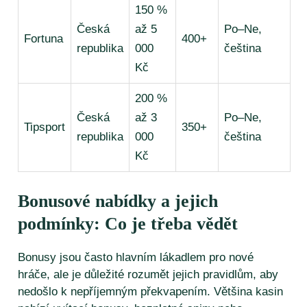
150 %
Česká
až 5
Po–Ne,
Fortuna
400+
republika
000
čeština
Kč
200 %
Česká
až 3
Po–Ne,
Tipsport
350+
republika
000
čeština
Kč
Bonusové nabídky a jejich
podmínky: Co je třeba vědět
Bonusy jsou často hlavním lákadlem pro nové
hráče, ale je důležité rozumět jejich pravidlům, aby
nedošlo k nepříjemným překvapením. Většina kasin