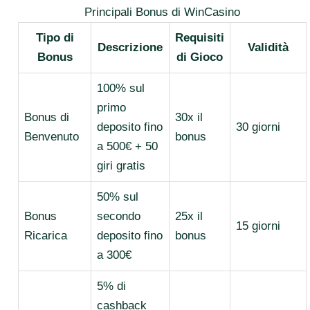
Principali Bonus di WinCasino
Tipo di
Requisiti
Descrizione
Validità
Bonus
di Gioco
100% sul
primo
Bonus di
30x il
deposito fino
30 giorni
Benvenuto
bonus
a 500€ + 50
giri gratis
50% sul
Bonus
secondo
25x il
15 giorni
Ricarica
deposito fino
bonus
a 300€
5% di
cashback