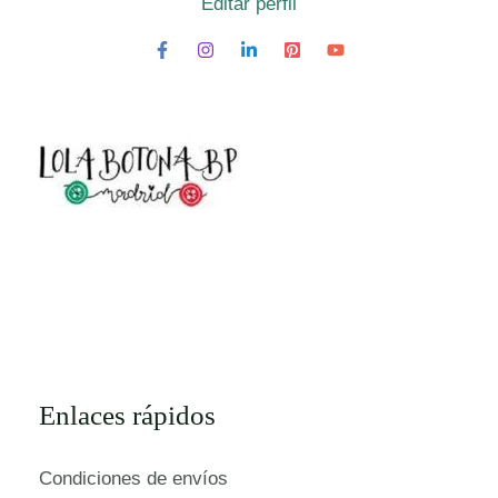
Editar perfil
Enlaces rápidos
Condiciones de envíos