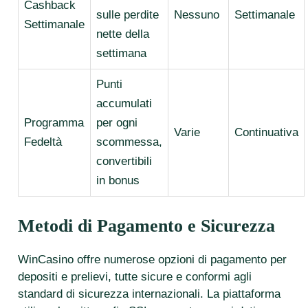
Cashback
sulle perdite
Nessuno
Settimanale
Settimanale
nette della
settimana
Punti
accumulati
Programma
per ogni
Varie
Continuativa
Fedeltà
scommessa,
convertibili
in bonus
Metodi di Pagamento e Sicurezza
WinCasino offre numerose opzioni di pagamento per
depositi e prelievi, tutte sicure e conformi agli
standard di sicurezza internazionali. La piattaforma