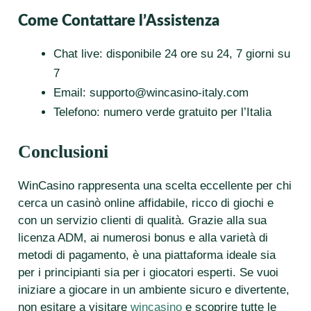
Come Contattare l’Assistenza
Chat live: disponibile 24 ore su 24, 7 giorni su
7
Email: supporto@wincasino-italy.com
Telefono: numero verde gratuito per l’Italia
Conclusioni
WinCasino rappresenta una scelta eccellente per chi
cerca un casinò online affidabile, ricco di giochi e
con un servizio clienti di qualità. Grazie alla sua
licenza ADM, ai numerosi bonus e alla varietà di
metodi di pagamento, è una piattaforma ideale sia
per i principianti sia per i giocatori esperti. Se vuoi
iniziare a giocare in un ambiente sicuro e divertente,
non esitare a visitare
wincasino
e scoprire tutte le