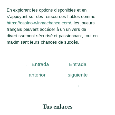
En explorant les options disponibles et en
s’appuyant sur des ressources fiables comme
https://casino-winmachance.com/
, les joueurs
français peuvent accéder à un univers de
divertissement sécurisé et passionnant, tout en
maximisant leurs chances de succès.
Navegación
←
Entrada
Entrada
de
anterior
siguiente
entradas
→
Tus enlaces