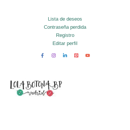
Lista de deseos
Contraseña perdida
Registro
Editar perfil