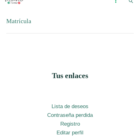
Busc
Ir
...
MAIN
al
MENU
Matrícula
contenido
Tus enlaces
Lista de deseos
Contraseña perdida
Registro
Editar perfil