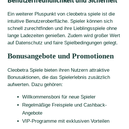
Benutzerfreundlichkeit und Sicherheit
Ein weiterer Pluspunkt von cleobetra spiele ist die
intuitive Benutzeroberfläche. Spieler können sich
schnell zurechtfinden und ihre Lieblingsspiele ohne
lange Ladezeiten genießen. Zudem wird großer Wert
auf Datenschutz und faire Spielbedingungen gelegt.
Bonusangebote und Promotionen
Cleobetra Spiele bieten ihren Nutzern attraktive
Bonusaktionen, die das Spielerlebnis zusätzlich
aufwerten. Dazu gehören:
Willkommensboni für neue Spieler
Regelmäßige Freispiele und Cashback-
Angebote
VIP-Programme mit exklusiven Vorteilen