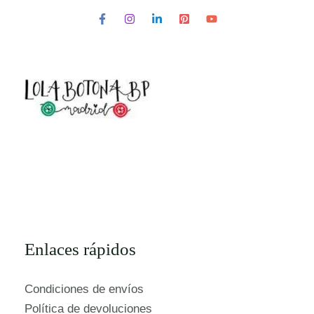
Enlaces rápidos
Condiciones de envíos
Política de devoluciones