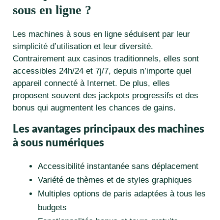
sous en ligne ?
Les machines à sous en ligne séduisent par leur
simplicité d’utilisation et leur diversité.
Contrairement aux casinos traditionnels, elles sont
accessibles 24h/24 et 7j/7, depuis n’importe quel
appareil connecté à Internet. De plus, elles
proposent souvent des jackpots progressifs et des
bonus qui augmentent les chances de gains.
Les avantages principaux des machines
à sous numériques
Accessibilité instantanée sans déplacement
Variété de thèmes et de styles graphiques
Multiples options de paris adaptées à tous les
budgets