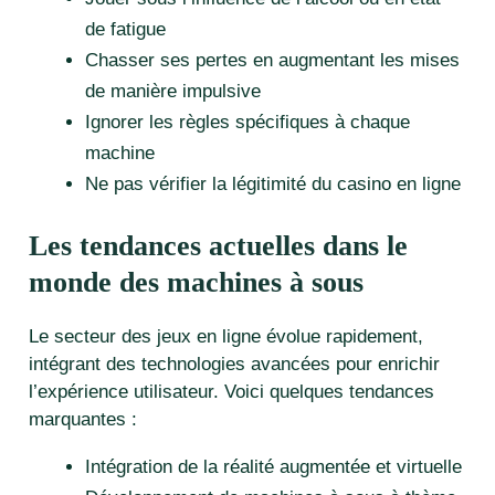
de fatigue
Chasser ses pertes en augmentant les mises
de manière impulsive
Ignorer les règles spécifiques à chaque
machine
Ne pas vérifier la légitimité du casino en ligne
Les tendances actuelles dans le
monde des machines à sous
Le secteur des jeux en ligne évolue rapidement,
intégrant des technologies avancées pour enrichir
l’expérience utilisateur. Voici quelques tendances
marquantes :
Intégration de la réalité augmentée et virtuelle