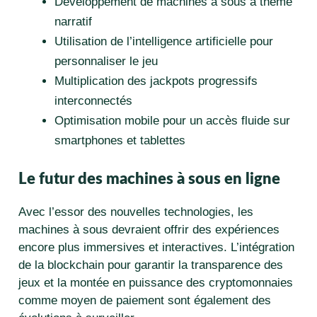
Développement de machines à sous à thème
narratif
Utilisation de l’intelligence artificielle pour
personnaliser le jeu
Multiplication des jackpots progressifs
interconnectés
Optimisation mobile pour un accès fluide sur
smartphones et tablettes
Le futur des machines à sous en ligne
Avec l’essor des nouvelles technologies, les
machines à sous devraient offrir des expériences
encore plus immersives et interactives. L’intégration
de la blockchain pour garantir la transparence des
jeux et la montée en puissance des cryptomonnaies
comme moyen de paiement sont également des