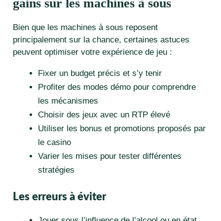
gains sur les machines à sous
Bien que les machines à sous reposent
principalement sur la chance, certaines astuces
peuvent optimiser votre expérience de jeu :
Fixer un budget précis et s’y tenir
Profiter des modes démo pour comprendre
les mécanismes
Choisir des jeux avec un RTP élevé
Utiliser les bonus et promotions proposés par
le casino
Varier les mises pour tester différentes
stratégies
Les erreurs à éviter
Jouer sous l’influence de l’alcool ou en état