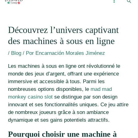
Busc
Ir
...
MAIN
al
MENU
contenido
Découvrez l’univers captivant
des machines à sous en ligne
/
Blog
/ Por
Encarnación Morales Jiménez
Les machines à sous en ligne ont révolutionné le
monde des jeux d’argent, offrant une expérience
immersive et accessible à tous. Parmi les
nombreuses options disponibles, le
mad mad
monkey casino slot
se distingue par son design
innovant et ses fonctionnalités uniques. Ce jeu attire
de nombreux joueurs grâce à son ambiance
dynamique et ses gains potentiels attractifs.
Pourquoi choisir une machine à