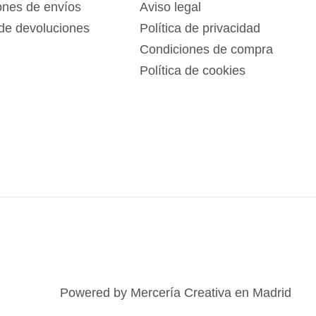
ones de envíos
Aviso legal
 de devoluciones
Política de privacidad
Condiciones de compra
Política de cookies
Powered by Mercería Creativa en Madrid