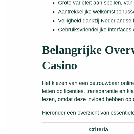
Grote variëteit aan spellen, van 
Aantrekkelijke welkomstbonusse
Veiligheid dankzij Nederlandse l
Gebruiksvriendelijke interfaces 
Belangrijke Over
Casino
Het kiezen van een betrouwbaar online
letten op licenties, transparantie en
lezen, omdat deze invloed hebben op d
Hieronder een overzicht van essentiële 
Criteria