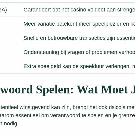
SA)
Garandeert dat het casino voldoet aan strenge 
Meer variatie betekent meer speelplezier en 
Snelle en betrouwbare transacties zijn essent
Ondersteuning bij vragen of problemen verhoo
Extra speelgeld kan de speelduur verlengen, m
ntwoord Spelen: Wat Moet 
tieel winstgevend kan zijn, brengt het ook risico’s met
daarom essentieel om verantwoord te spelen en je grenze
en nodig.