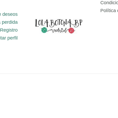
Condici
Política
e deseos
 perdida
Registro
tar perfil