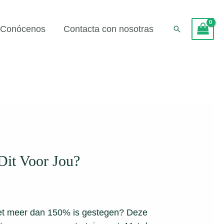
Conócenos
Contacta con nosotras
Buscar
Dit Voor Jou?
r met meer dan 150% is gestegen? Deze