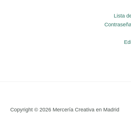
Lista d
Contraseña
Edi
Copyright © 2026 Mercería Creativa en Madrid