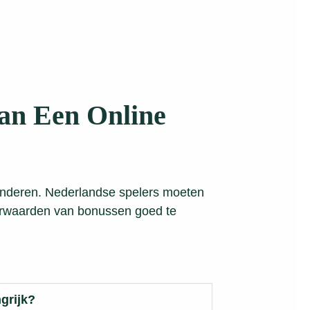
Van Een Online
randeren. Nederlandse spelers moeten
voorwaarden van bonussen goed te
grijk?