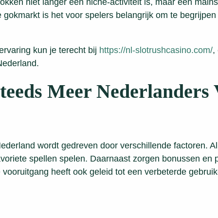
gokken niet langer een niche-activiteit is, maar een mai
gokmarkt is het voor spelers belangrijk om te begrijpen 
rvaring kun je terecht bij
https://nl-slotrushcasino.com/
,
 Nederland.
eeds Meer Nederlanders 
 Nederland wordt gedreven door verschillende factoren. Al
voriete spellen spelen. Daarnaast zorgen bonussen en p
vooruitgang heeft ook geleid tot een verbeterde gebruik