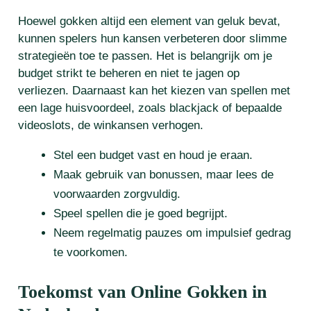
Hoewel gokken altijd een element van geluk bevat,
kunnen spelers hun kansen verbeteren door slimme
strategieën toe te passen. Het is belangrijk om je
budget strikt te beheren en niet te jagen op
verliezen. Daarnaast kan het kiezen van spellen met
een lage huisvoordeel, zoals blackjack of bepaalde
videoslots, de winkansen verhogen.
Stel een budget vast en houd je eraan.
Maak gebruik van bonussen, maar lees de
voorwaarden zorgvuldig.
Speel spellen die je goed begrijpt.
Neem regelmatig pauzes om impulsief gedrag
te voorkomen.
Toekomst van Online Gokken in