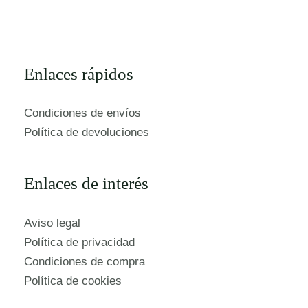
Enlaces rápidos
Condiciones de envíos
Política de devoluciones
Enlaces de interés
Aviso legal
Política de privacidad
Condiciones de compra
Política de cookies