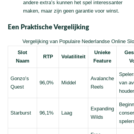
andere extra’s kunnen het spel interessanter
maken, maar zijn geen garantie voor winst.
Een Praktische Vergelijking
Vergelijking van Populaire Nederlandse Online Slo
Slot
Unieke
Ges
RTP
Volatiliteit
Naam
Feature
V
Speler
Gonzo’s
Avalanche
96,0%
Middel
van av
Quest
Reels
houde
Beginn
Expanding
Starburst
96,1%
Laag
conser
Wilds
speler