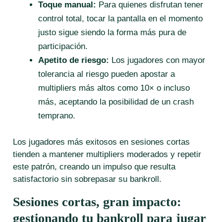
Toque manual:
Para quienes disfrutan tener
control total, tocar la pantalla en el momento
justo sigue siendo la forma más pura de
participación.
Apetito de riesgo:
Los jugadores con mayor
tolerancia al riesgo pueden apostar a
multipliers más altos como 10× o incluso
más, aceptando la posibilidad de un crash
temprano.
Los jugadores más exitosos en sesiones cortas
tienden a mantener multipliers moderados y repetir
este patrón, creando un impulso que resulta
satisfactorio sin sobrepasar su bankroll.
Sesiones cortas, gran impacto:
gestionando tu bankroll para jugar