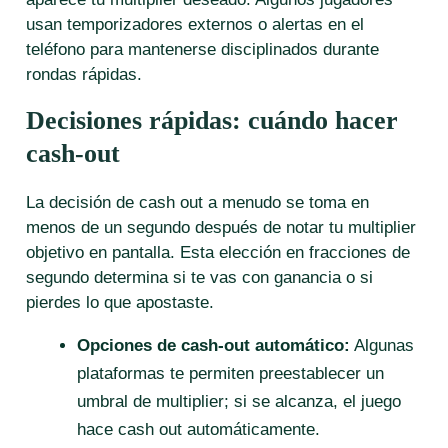
usan temporizadores externos o alertas en el
teléfono para mantenerse disciplinados durante
rondas rápidas.
Decisiones rápidas: cuándo hacer
cash‑out
La decisión de cash out a menudo se toma en
menos de un segundo después de notar tu multiplier
objetivo en pantalla. Esta elección en fracciones de
segundo determina si te vas con ganancia o si
pierdes lo que apostaste.
Opciones de cash‑out automático:
Algunas
plataformas te permiten preestablecer un
umbral de multiplier; si se alcanza, el juego
hace cash out automáticamente.