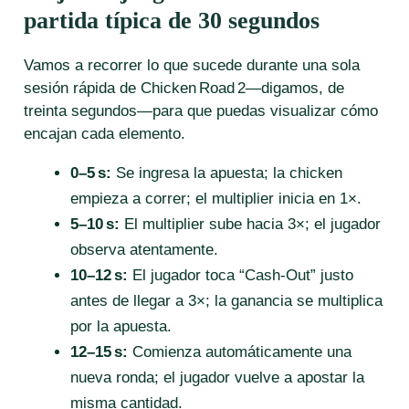
partida típica de 30 segundos
Vamos a recorrer lo que sucede durante una sola
sesión rápida de Chicken Road 2—digamos, de
treinta segundos—para que puedas visualizar cómo
encajan cada elemento.
0–5 s:
Se ingresa la apuesta; la chicken
empieza a correr; el multiplier inicia en 1×.
5–10 s:
El multiplier sube hacia 3×; el jugador
observa atentamente.
10–12 s:
El jugador toca “Cash‑Out” justo
antes de llegar a 3×; la ganancia se multiplica
por la apuesta.
12–15 s:
Comienza automáticamente una
nueva ronda; el jugador vuelve a apostar la
misma cantidad.