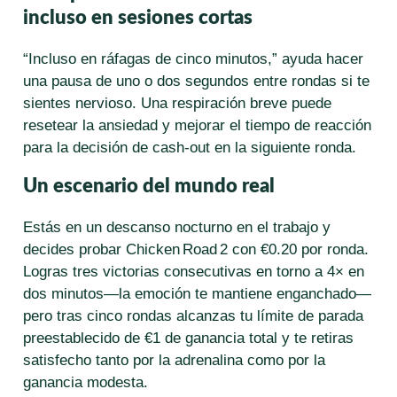
incluso en sesiones cortas
“Incluso en ráfagas de cinco minutos,” ayuda hacer
una pausa de uno o dos segundos entre rondas si te
sientes nervioso. Una respiración breve puede
resetear la ansiedad y mejorar el tiempo de reacción
para la decisión de cash‑out en la siguiente ronda.
Un escenario del mundo real
Estás en un descanso nocturno en el trabajo y
decides probar Chicken Road 2 con €0.20 por ronda.
Logras tres victorias consecutivas en torno a 4× en
dos minutos—la emoción te mantiene enganchado—
pero tras cinco rondas alcanzas tu límite de parada
preestablecido de €1 de ganancia total y te retiras
satisfecho tanto por la adrenalina como por la
ganancia modesta.