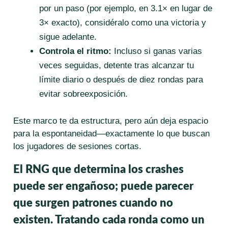
por un paso (por ejemplo, en 3.1× en lugar de
3× exacto), considéralo como una victoria y
sigue adelante.
Controla el ritmo:
Incluso si ganas varias
veces seguidas, detente tras alcanzar tu
límite diario o después de diez rondas para
evitar sobreexposición.
Este marco te da estructura, pero aún deja espacio
para la espontaneidad—exactamente lo que buscan
los jugadores de sesiones cortas.
El RNG que determina los crashes
puede ser engañoso; puede parecer
que surgen patrones cuando no
existen. Tratando cada ronda como un