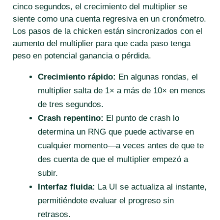
cinco segundos, el crecimiento del multiplier se
siente como una cuenta regresiva en un cronómetro.
Los pasos de la chicken están sincronizados con el
aumento del multiplier para que cada paso tenga
peso en potencial ganancia o pérdida.
Crecimiento rápido:
En algunas rondas, el
multiplier salta de 1× a más de 10× en menos
de tres segundos.
Crash repentino:
El punto de crash lo
determina un RNG que puede activarse en
cualquier momento—a veces antes de que te
des cuenta de que el multiplier empezó a
subir.
Interfaz fluida:
La UI se actualiza al instante,
permitiéndote evaluar el progreso sin
retrasos.