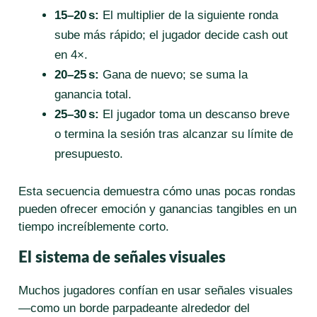
15–20 s:
El multiplier de la siguiente ronda
sube más rápido; el jugador decide cash out
en 4×.
20–25 s:
Gana de nuevo; se suma la
ganancia total.
25–30 s:
El jugador toma un descanso breve
o termina la sesión tras alcanzar su límite de
presupuesto.
Esta secuencia demuestra cómo unas pocas rondas
pueden ofrecer emoción y ganancias tangibles en un
tiempo increíblemente corto.
El sistema de señales visuales
Muchos jugadores confían en usar señales visuales
—como un borde parpadeante alrededor del