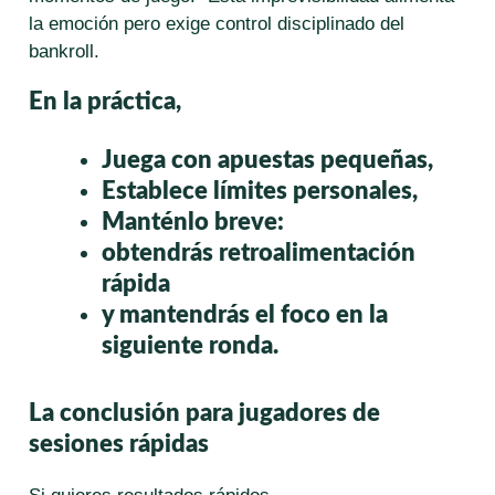
la emoción pero exige control disciplinado del
bankroll.
En la práctica,
Juega con apuestas pequeñas,
Establece límites personales,
Manténlo breve:
obtendrás retroalimentación
rápida
y mantendrás el foco en la
siguiente ronda.
La conclusión para jugadores de
sesiones rápidas