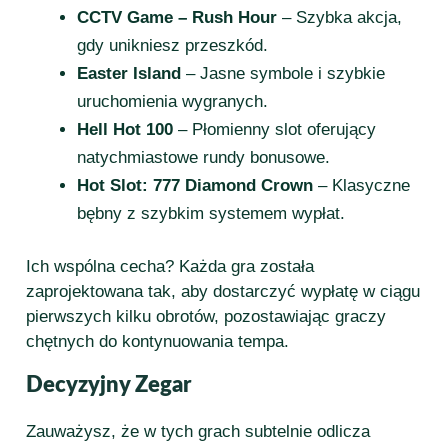
CCTV Game – Rush Hour
– Szybka akcja,
gdy unikniesz przeszkód.
Easter Island
– Jasne symbole i szybkie
uruchomienia wygranych.
Hell Hot 100
– Płomienny slot oferujący
natychmiastowe rundy bonusowe.
Hot Slot: 777 Diamond Crown
– Klasyczne
bębny z szybkim systemem wypłat.
Ich wspólna cecha? Każda gra została
zaprojektowana tak, aby dostarczyć wypłatę w ciągu
pierwszych kilku obrotów, pozostawiając graczy
chętnych do kontynuowania tempa.
Decyzyjny Zegar
Zauważysz, że w tych grach subtelnie odlicza