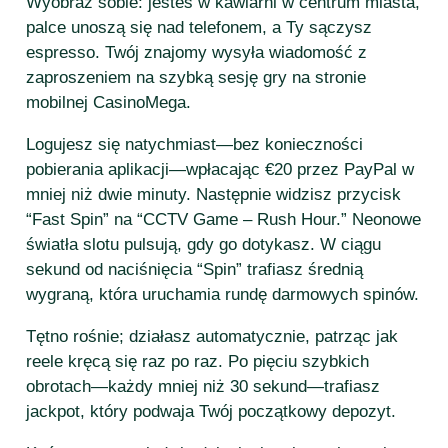
Wyobraź sobie: jesteś w kawiarni w centrum miasta,
palce unoszą się nad telefonem, a Ty sączysz
espresso. Twój znajomy wysyła wiadomość z
zaproszeniem na szybką sesję gry na stronie
mobilnej CasinoMega.
Logujesz się natychmiast—bez konieczności
pobierania aplikacji—wpłacając €20 przez PayPal w
mniej niż dwie minuty. Następnie widzisz przycisk
“Fast Spin” na “CCTV Game – Rush Hour.” Neonowe
światła slotu pulsują, gdy go dotykasz. W ciągu
sekund od naciśnięcia “Spin” trafiasz średnią
wygraną, która uruchamia rundę darmowych spinów.
Tętno rośnie; działasz automatycznie, patrząc jak
reele kręcą się raz po raz. Po pięciu szybkich
obrotach—każdy mniej niż 30 sekund—trafiasz
jackpot, który podwaja Twój początkowy depozyt.