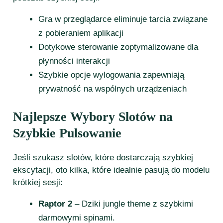
Gra w przeglądarce eliminuje tarcia związane
z pobieraniem aplikacji
Dotykowe sterowanie zoptymalizowane dla
płynności interakcji
Szybkie opcje wylogowania zapewniają
prywatność na wspólnych urządzeniach
Najlepsze Wybory Slotów na
Szybkie Pulsowanie
Jeśli szukasz slotów, które dostarczają szybkiej
ekscytacji, oto kilka, które idealnie pasują do modelu
krótkiej sesji:
Raptor 2
– Dziki jungle theme z szybkimi
darmowymi spinami.