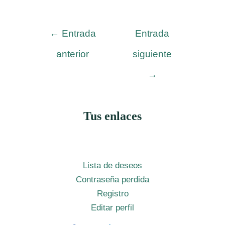
Navegación
←
Entrada
Entrada
de
anterior
siguiente
entradas
→
Tus enlaces
Lista de deseos
Contraseña perdida
Registro
Editar perfil