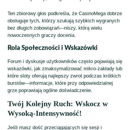
Ten zbiorowy głos podkreśla, że CasinoMega dobrze
obsługuje tych, którzy szukają szybkich wygranych
bez długich zobowiązań—niszy, którą wielu
nowoczesnych graczy docenia.
Rola Społeczności i Wskazówki
Forum i dyskusje użytkowników często pojawiają się
wskazówki, jak zmaksymalizować mikro‑zakłady lub
które sloty oferują najlepszy zwrot podczas krótkich
burstów—informacje, które przy odpowiedzialnej
grze poprawiają ogólne doświadczenie.
Twój Kolejny Ruch: Wskocz w
Wysoką‑Intensywność!
Jeśli masz dość przeciągających się sesji i