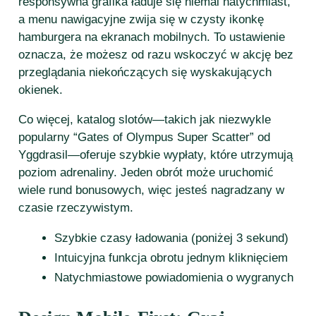
responsywna grafika ładuje się niemal natychmiast,
a menu nawigacyjne zwija się w czysty ikonkę
hamburgera na ekranach mobilnych. To ustawienie
oznacza, że możesz od razu wskoczyć w akcję bez
przeglądania niekończących się wyskakujących
okienek.
Co więcej, katalog slotów—takich jak niezwykle
popularny “Gates of Olympus Super Scatter” od
Yggdrasil—oferuje szybkie wypłaty, które utrzymują
poziom adrenaliny. Jeden obrót może uruchomić
wiele rund bonusowych, więc jesteś nagradzany w
czasie rzeczywistym.
Szybkie czasy ładowania (poniżej 3 sekund)
Intuicyjna funkcja obrotu jednym kliknięciem
Natychmiastowe powiadomienia o wygranych