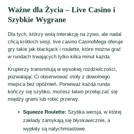
Ważne dla Życia – Live Casino i
Szybkie Wygrane
Dla tych, którzy wolą interakcję na żywo, ale nadal
chcą krótkich sesji, live casino CasinoMega oferuje
gry takie jak blackjack i roulette, które można grać
w rundach trwających tylko kilka minut każda.
Krupierzy transmitują w wysokiej rozdzielczości,
pozwalając Ci obserwować stoły z dowolnego
miejsca bez opóźnień. Ponieważ każda runda
kończy się szybko, możesz łatwo przełączać się
między grami lub robić przerwy.
Squeeze Roulette:
Szybka wersja, w której
zakłady zamykają się błyskawicznie, a
wypłaty są natychmiastowe.