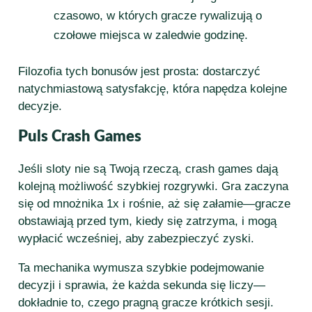
czasowo, w których gracze rywalizują o
czołowe miejsca w zaledwie godzinę.
Filozofia tych bonusów jest prosta: dostarczyć
natychmiastową satysfakcję, która napędza kolejne
decyzje.
Puls Crash Games
Jeśli sloty nie są Twoją rzeczą, crash games dają
kolejną możliwość szybkiej rozgrywki. Gra zaczyna
się od mnożnika 1x i rośnie, aż się załamie—gracze
obstawiają przed tym, kiedy się zatrzyma, i mogą
wypłacić wcześniej, aby zabezpieczyć zyski.
Ta mechanika wymusza szybkie podejmowanie
decyzji i sprawia, że każda sekunda się liczy—
dokładnie to, czego pragną gracze krótkich sesji.