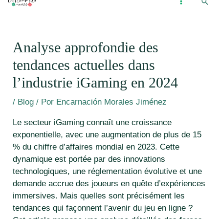
Busc
Ir
...
MAIN
al
MENU
contenido
Analyse approfondie des
tendances actuelles dans
l’industrie iGaming en 2024
/
Blog
/ Por
Encarnación Morales Jiménez
Le secteur iGaming connaît une croissance
exponentielle, avec une augmentation de plus de 15
% du chiffre d’affaires mondial en 2023. Cette
dynamique est portée par des innovations
technologiques, une réglementation évolutive et une
demande accrue des joueurs en quête d’expériences
immersives. Mais quelles sont précisément les
tendances qui façonnent l’avenir du jeu en ligne ?