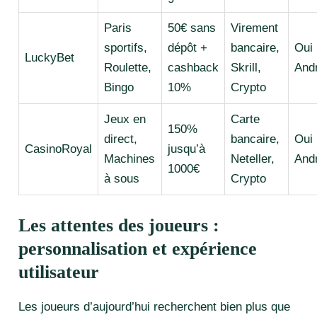
Paris
50€ sans
Virement
sportifs,
dépôt +
bancaire,
Oui
LuckyBet
Roulette,
cashback
Skrill,
Andr
Bingo
10%
Crypto
Jeux en
Carte
150%
direct,
bancaire,
Oui
CasinoRoyal
jusqu’à
Machines
Neteller,
Andr
1000€
à sous
Crypto
Les attentes des joueurs :
personnalisation et expérience
utilisateur
Les joueurs d’aujourd’hui recherchent bien plus que