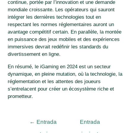
continue, portée par l’innovation et une demande
mondiale croissante. Les opérateurs qui sauront
intégrer les dernières technologies tout en
respectant les normes réglementaires auront un
avantage compétitif certain. En parallèle, la montée
en puissance des jeux mobiles et des expériences
immersives devrait redéfinir les standards du
divertissement en ligne.
En résumé, le iGaming en 2024 est un secteur
dynamique, en pleine mutation, où la technologie, la
réglementation et les attentes des joueurs
s’entrelacent pour créer un écosystème riche et
prometteur.
Navegación
←
Entrada
Entrada
de