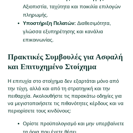
Αξιοπιστία, ταχύτητα και ποικιλία επιλογών
πληρωμής.
Υποστήριξη Πελατών:
Διαθεσιμότητα,
γλώσσα εξυπηρέτησης και κανάλια
επικοινωνίας.
Πρακτικές Συμβουλές για Ασφαλή
και Επιτυχημένο Στοίχημα
Η επιτυχία στο στοίχημα δεν εξαρτάται μόνο από
την τύχη, αλλά και από τη στρατηγική και την
πειθαρχία. Ακολουθήστε τις παρακάτω οδηγίες για
να μεγιστοποιήσετε τις πιθανότητες κέρδους και να
περιορίσετε τους κινδύνους:
Ορίστε προϋπολογισμό και μην υπερβαίνετε
τα όρια που έχετε θέσει.