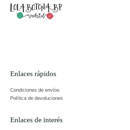
Enlaces rápidos
Condiciones de envíos
Política de devoluciones
Enlaces de interés