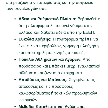
επηρεάζουν την εμπειρία σας και την ασφάλεια
των συναλλαγών σας:
Άδεια και Ρυθμιστικό Πλαίσιο:
Βεβαιωθείτε
ότι η πλατφόρμα λειτουργεί νόμιμα στην
Ελλάδα και διαθέτει άδεια από την ΕΕΕΠ.
Ευκολία Χρήσης:
Η πλατφόρμα πρέπει να
έχει φιλικό περιβάλλον, γρήγορη πλοήγηση
και υποστήριξη σε κινητές συσκευές.
Ποικιλία Αθλημάτων και Αγορών:
Από
ποδόσφαιρο και μπάσκετ μέχρι εναλλακτικά
αθλήματα και ζωντανά στοιχήματα.
Αποδόσεις και Μπόνους:
Συγκρίνετε τις
αποδόσεις και τις προσφορές
καλωσορίσματος ή τακτικών προωθητικών
ενεργειών.
Μέθοδοι Κατάθεσης και Ανάληψης: