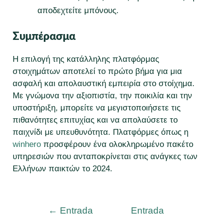
αποδεχτείτε μπόνους.
Συμπέρασμα
Η επιλογή της κατάλληλης πλατφόρμας
στοιχημάτων αποτελεί το πρώτο βήμα για μια
ασφαλή και απολαυστική εμπειρία στο στοίχημα.
Με γνώμονα την αξιοπιστία, την ποικιλία και την
υποστήριξη, μπορείτε να μεγιστοποιήσετε τις
πιθανότητες επιτυχίας και να απολαύσετε το
παιχνίδι με υπευθυνότητα. Πλατφόρμες όπως η
winhero
προσφέρουν ένα ολοκληρωμένο πακέτο
υπηρεσιών που ανταποκρίνεται στις ανάγκες των
Ελλήνων παικτών το 2024.
Navegación
←
Entrada
Entrada