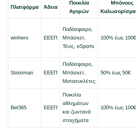
Ποικιλία
Μπόνους
Πλατφόρμα
Άδεια
Αγορών
Καλωσορίσμα
Ποδόσφαιρο,
winhero
ΕΕΕΠ
Μπάσκετ,
100% έως 100
Τένις, eSports
Ποδόσφαιρο,
Stoiximan
ΕΕΕΠ
Μπάσκετ,
50% έως 50€
Μοτοσυκλέτες
Ποικιλία
αθλημάτων
Bet365
ΕΕΕΠ
100% έως 100
και ζωντανά
στοιχήματα