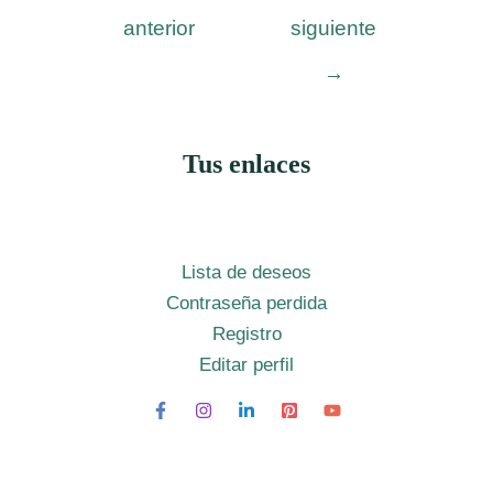
de
anterior
siguiente
entradas
→
Tus enlaces
Lista de deseos
Contraseña perdida
Registro
Editar perfil