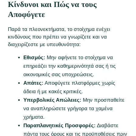
Κίνδυνοι και Πώς να τους
Αποφύγετε
Παρά τα πλεονεκτήματα, το στοίχημα ενέχει
κινδύνους που πρέπει να γνωρίζετε και να
διαχειρίζεστε με υπευθυνότητα:
Εθισμός:
Μην αφήνετε το στοίχημα να
επηρεάζει την καθημερινότητά σας ή τις
οικονομικές σας υποχρεώσεις.
Απάτες:
Αποφύγετε πλατφόρμες χωρίς
άδεια ή με κακές κριτικές.
Υπερβολικές Απώλειες:
Μην προσπαθείτε
να αναπληρώσετε γρήγορα τα χαμένα
χρήματα.
Παραπλανητικές Προσφορές:
Διαβάστε
πάντα τους όρους και τις προϋποθέσεις πριν